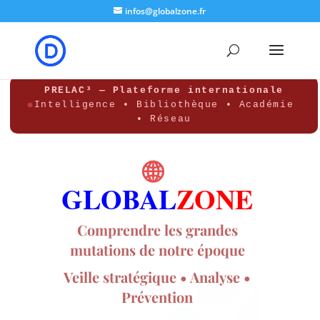
google-site-verification: google8b5302a50e574b7b.html
infos@globalzone.fr
PRELAC³ — Plateforme internationale
Intelligence • Bibliothèque • Académie
• Réseau
🌐
GLOBAL
ZONE
Comprendre les grandes
mutations de notre époque
Veille stratégique • Analyse •
Prévention