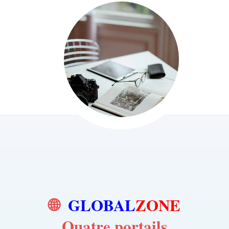
🌐
GLOBAL
ZONE
Quatre portails