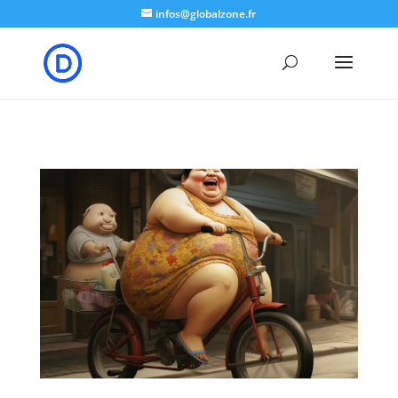
google-site-verification: google8b5302a50e574b7b.html
infos@globalzone.fr