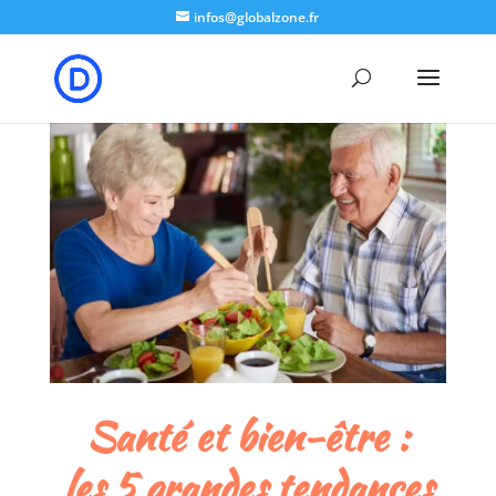
google-site-verification: google8b5302a50e574b7b.html
infos@globalzone.fr
Santé et bien-être :
les 5 grandes tendances