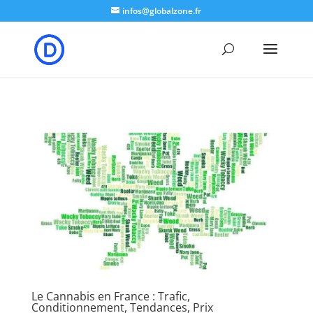
google-site-verification: google8b5302a50e574b7b.html
infos@globalzone.fr
Le Cannabis en France : Trafic,
Conditionnement, Tendances, Prix