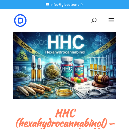
google-site-verification: google8b5302a50e574b7b.html
infos@globalzone.fr
HHC
(hexahydrocannabinol) —