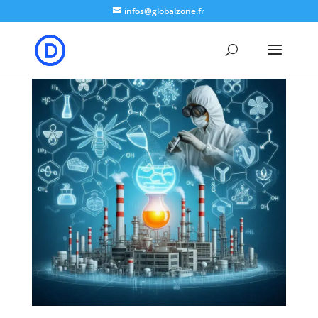
google-site-verification: google8b5302a50e574b7b.html
infos@globalzone.fr