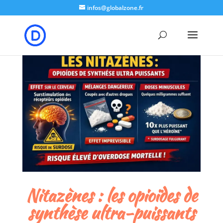
google-site-verification: google8b5302a50e574b7b.html
infos@globalzone.fr
Nitazènes : les opioïdes de
synthèse ultra-puissants