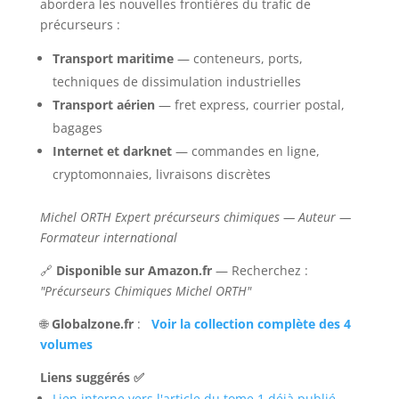
abordera les nouvelles frontières du trafic de
précurseurs :
Transport maritime
— conteneurs, ports,
techniques de dissimulation industrielles
Transport aérien
— fret express, courrier postal,
bagages
Internet et darknet
— commandes en ligne,
cryptomonnaies, livraisons discrètes
Michel ORTH
Expert précurseurs chimiques — Auteur —
Formateur international
🔗
Disponible sur Amazon.fr
— Recherchez :
"Précurseurs Chimiques Michel ORTH"
🌐
Globalzone.fr
:
Voir la collection complète des 4
volumes
Liens suggérés ✅
Lien interne vers l'article du tome 1 déjà publié