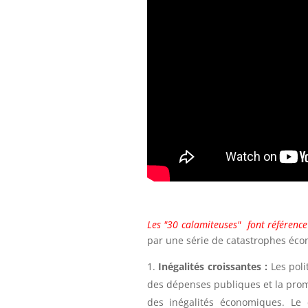
Les "30 calamiteuses" font référence 
par une série de catastrophes éco
Inégalités croissantes :
Les poli
des dépenses publiques et la prom
des inégalités économiques. Le