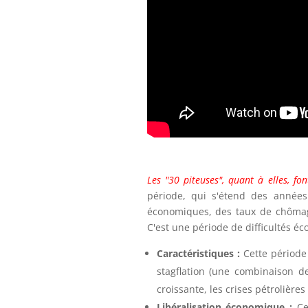
Les "30 piteuses", quant à elles, fon
période, qui s'étend des année
économiques, des taux de chômag
C'est une période de difficultés é
Caractéristiques :
Cette période
stagflation (une combinaison de
croissante, les crises pétrolièr
Libéralisation économique :
Cer