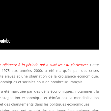
t référence à la période qui a suivi les "30 glorieuses"
. Cette
s 1975 aux années 2000, a été marquée par des crises
e élevés et une stagnation de la croissance économique.
conomiques et sociales pour de nombreux Français.
 a été marquée par des défis économiques, notamment la
 stagnation économique et d'inflation), la mondialisation
es et des changements dans les politiques économiques.
tains pays ont adopté des politiques économiques plus