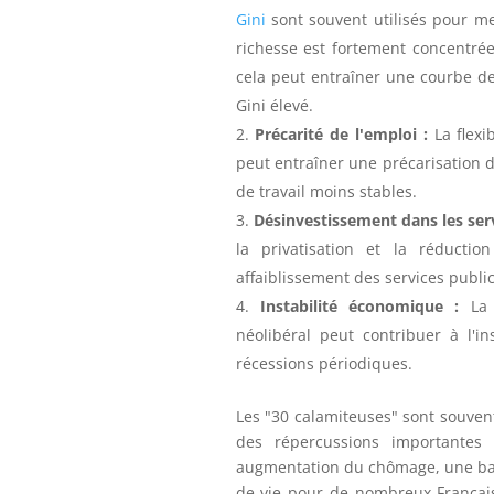
Gini
sont souvent utilisés pour me
richesse est fortement concentré
cela peut entraîner une courbe de 
Gini élevé.
Précarité de l'emploi :
La flexi
peut entraîner une précarisation d
de travail moins stables.
Désinvestissement dans les serv
la privatisation et la réduct
affaiblissement des services public
Instabilité économique :
La 
néolibéral peut contribuer à l'i
récessions périodiques.
Les "30 calamiteuses" sont souvent
des répercussions importantes 
augmentation du chômage, une bais
de vie pour de nombreux Français.