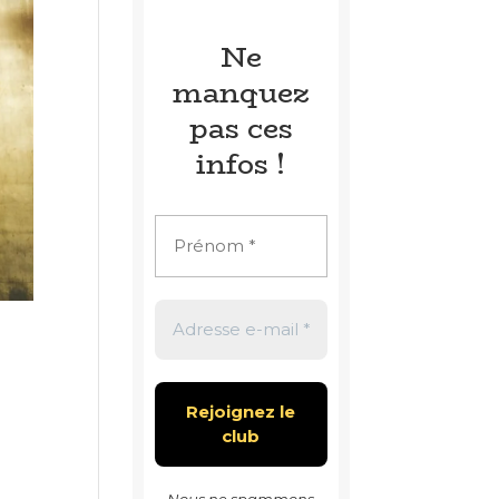
Ne
manquez
pas ces
infos !
Nous ne spammons