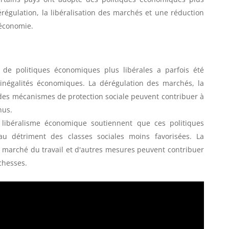
dérégulation, la libéralisation des marchés et une réduction
'économie.
 de politiques économiques plus libérales a parfois été
inégalités économiques. La dérégulation des marchés, la
 des mécanismes de protection sociale peuvent contribuer à
nus.
libéralisme économique soutiennent que ces politiques
 au détriment des classes sociales moins favorisées. La
 du marché du travail et d'autres mesures peuvent contribuer
chesses.