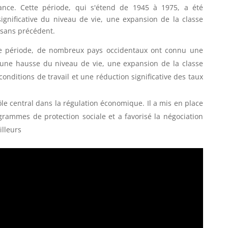
nce. Cette période, qui s'étend de 1945 à 1975, a été
nificative du niveau de vie, une expansion de la classe
sans précédent.
e période, de nombreux pays occidentaux ont connu une
une hausse du niveau de vie, une expansion de la classe
nditions de travail et une réduction significative des taux
ôle central dans la régulation économique. Il a mis en place
grammes de protection sociale et a favorisé la négociation
illeurs