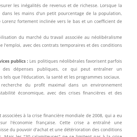
surer les inégalités de revenus et de richesse. Lorsque la
e dans les mains d'un petit pourcentage de la population,
Lorenz fortement inclinée vers le bas et un coefficient de
bilisation du marché du travail associée au néolibéralisme
e l'emploi, avec des contrats temporaires et des conditions
ices publics :
Les politiques néolibérales favorisent parfois
ion des dépenses publiques, ce qui peut entraîner un
s tels que l'éducation, la santé et les programmes sociaux.
recherche du profit maximal dans un environnement
nstabilité économique, avec des crises financières et des
 associées à la crise financière mondiale de 2008, qui a eu
sur l'économie française. Cette crise a entraîné une
se du pouvoir d'achat et une détérioration des conditions
 Mais les "30 calamiteuses" ne se limitent pas à la crise