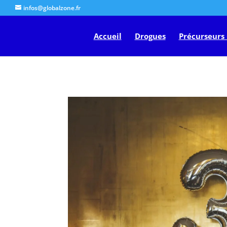
google-site-verification: google8b5302a50e574b7b.html
infos@globalzone.fr
Accueil
Drogues
Précurseurs