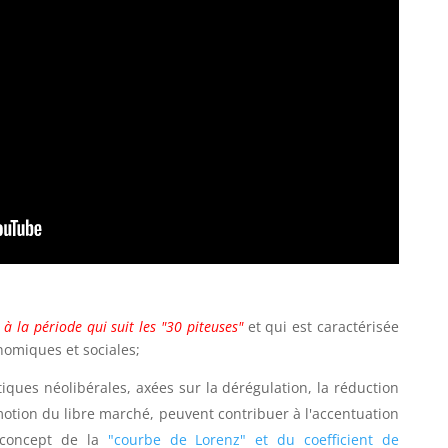
à la période qui suit les "30 piteuses"
et qui est caractérisée
nomiques et sociales;
tiques néolibérales, axées sur la dérégulation, la réduction
otion du libre marché, peuvent contribuer à l'accentuation
 concept de la
"courbe de Lorenz" et du coefficient de