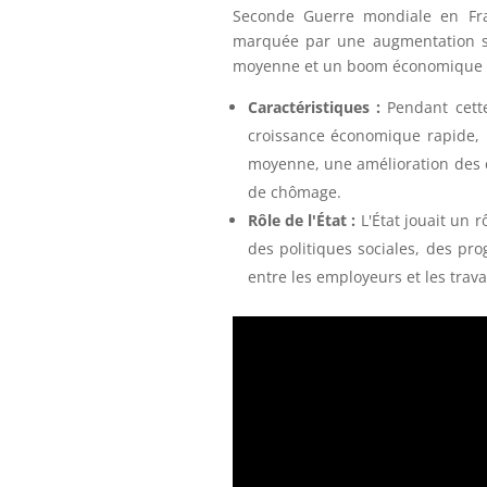
Seconde Guerre mondiale en Fra
marquée par une augmentation sig
moyenne et un boom économique 
Caractéristiques :
Pendant cett
croissance économique rapide, 
moyenne, une amélioration des co
de chômage.
Rôle de l'État :
L'État jouait un r
des politiques sociales, des pro
entre les employeurs et les trava